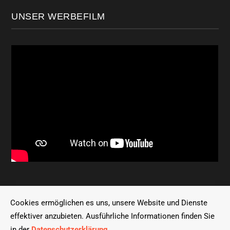
UNSER WERBEFILM
Cookies ermöglichen es uns, unsere Website und Dienste
© 2021 UCEX |
WEB DESIGN
BY
E42ART
DESIGNER
effektiver anzubieten. Ausführliche Informationen finden Sie
EMRE ER
in der
Datenschutz­erklärung
.